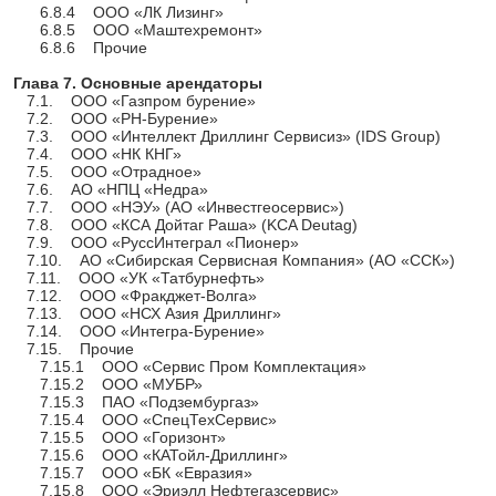
6.8.4 ООО «ЛК Лизинг»
6.8.5 ООО «Маштехремонт»
6.8.6 Прочие
Глава 7. Основные арендаторы
7.1. ООО «Газпром бурение»
7.2. ООО «РН-Бурение»
7.3. ООО «Интеллект Дриллинг Сервисиз» (IDS Group)
7.4. ООО «НК КНГ»
7.5. ООО «Отрадное»
7.6. АО «НПЦ «Недра»
7.7. ООО «НЭУ» (АО «Инвестгеосервис»)
7.8. ООО «КСА Дойтаг Раша» (KCA Deutag)
7.9. ООО «РуссИнтеграл «Пионер»
7.10. АО «Сибирская Сервисная Компания» (АО «ССК»)
7.11. ООО «УК «Татбурнефть»
7.12. ООО «Фракджет-Волга»
7.13. ООО «НСХ Азия Дриллинг»
7.14. ООО «Интегра-Бурение»
7.15. Прочие
7.15.1 ООО «Сервис Пром Комплектация»
7.15.2 ООО «МУБР»
7.15.3 ПАО «Подзембургаз»
7.15.4 ООО «СпецТехСервис»
7.15.5 ООО «Горизонт»
7.15.6 ООО «КАТойл-Дриллинг»
7.15.7 ООО «БК «Евразия»
7.15.8 ООО «Эриэлл Нефтегазсервис»